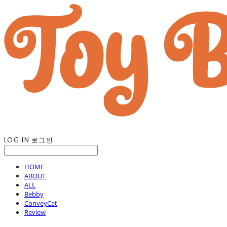
LOG IN
로그인
HOME
ABOUT
ALL
Bebby
ConveyCat
Review